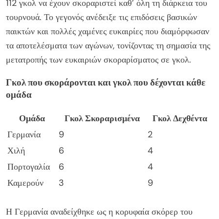
112 γκολ να έχουν σκοραριστεί καθ’ όλη τη διάρκεια του
τουρνουά. Το γεγονός ανέδειξε τις επιδόσεις βασικών
παικτών και πολλές χαμένες ευκαιρίες που διαμόρφωσαν
τα αποτελέσματα των αγώνων, τονίζοντας τη σημασία της
μετατροπής των ευκαιριών σκοραρίσματος σε γκολ.
Γκολ που σκοράρονται και γκολ που δέχονται κάθε
ομάδα
Ομάδα
Γκολ Σκοραρισμένα
Γκολ Δεχθέντα
Γερμανία
9
2
Χιλή
6
4
Πορτογαλία
6
4
Καμερούν
3
9
Η Γερμανία αναδείχθηκε ως η κορυφαία σκόρερ του