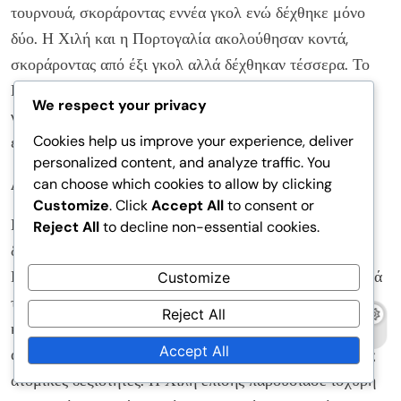
τουρνουά, σκοράροντας εννέα γκολ ενώ δέχθηκε μόνο
δύο. Η Χιλή και η Πορτογαλία ακολούθησαν κοντά,
σκοράροντας από έξι γκολ αλλά δέχθηκαν τέσσερα. Το
Καμερούν δυσκολεύτηκε αμυντικά, επιτρέποντας εννέα
We respect your privacy
γκολ ενώ μόνο σκοράροντας τρία, γεγονός που τελικά
Cookies help us improve your experience, deliver
επηρέασε την απόδοσή τους στο τουρνουά.
personalized content, and analyze traffic. You
Ανάλυση ευκαιριών σκοραρίσματος
can choose which cookies to allow by clicking
Customize
. Click
Accept All
to consent or
Καθ’ όλη τη διάρκεια του τουρνουά, οι ομάδες
Reject All
to decline non-essential cookies.
δημιούργησαν πολλές ευκαιρίες σκοραρίσματος, με τη
Γερμανία να ηγείται σε αυτή την κατηγορία. Η ικανότητά
Customize
τους να μετατρέπουν τις ευκαιρίες σε γκολ ήταν
Reject All
καθοριστικός παράγοντας στην επιτυχία τους,
Accept All
αναδεικνύοντας την αποτελεσματική συνεργασία και τις
ατομικές δεξιότητες. Η Χιλή επίσης παρουσίασε ισχυρή