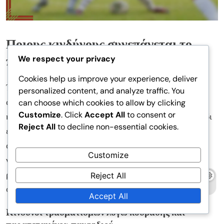
Ποιους κινδύνους συνεπάγεται το
παιχνίδι στην παράταση;
We respect your privacy
Cookies help us improve your experience, deliver
Το παιχνίδι στην παράταση στο ποδόσφαιρο εισάγει
personalized content, and analyze traffic. You
αρκετούς κινδύνους, κυρίως σχετικούς με την κούραση
can choose which cookies to allow by clicking
Customize
. Click
Accept All
to consent or
και τους τραυματισμούς των παικτών. Καθώς το παιχνίδι
Reject All
to decline non-essential cookies.
επεκτείνεται πέρα από τον κανονικό χρόνο, οι παίκτες
αντιμετωπίζουν αυξημένη φυσική και ψυχική πίεση,
Customize
γεγονός που μπορεί να οδηγήσει σε υψηλότερους
ρυθμούς τραυματισμών και τακτικές προκλήσεις για τις
Reject All
ομάδες.
Accept All
Κίνδυνοι τραυματισμών λόγω κούρασης και