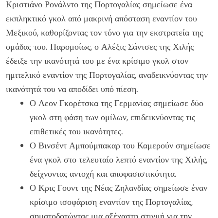
Κριστιάνο Ρονάλντο της Πορτογαλίας σημείωσε ένα
εκπληκτικό γκολ από μακρινή απόσταση εναντίον του
Μεξικού, καθορίζοντας τον τόνο για την εκστρατεία της
ομάδας του. Παρομοίως, ο Αλέξις Σάντσες της Χιλής
έδειξε την ικανότητά του με ένα κρίσιμο γκολ στον
ημιτελικό εναντίον της Πορτογαλίας, αναδεικνύοντας την
ικανότητά του να αποδίδει υπό πίεση.
Ο Λεον Γκορέτσκα της Γερμανίας σημείωσε δύο
γκολ στη φάση των ομίλων, επιδεικνύοντας τις
επιθετικές του ικανότητες.
Ο Βινσέντ Αμπούμπακαρ του Καμερούν σημείωσε
ένα γκολ στο τελευταίο λεπτό εναντίον της Χιλής,
δείχνοντας αντοχή και αποφασιστικότητα.
Ο Κρις Γουντ της Νέας Ζηλανδίας σημείωσε έναν
κρίσιμο ισοφάριση εναντίον της Πορτογαλίας,
σηματοδοτώντας μια αξέχαστη στιγμή για την