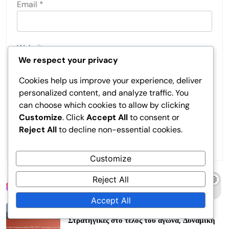
Email
*
Website
We respect your privacy
Cookies help us improve your experience, deliver
Save my name, email, and website in this browser
personalized content, and analyze traffic. You
for the next time I comment.
can choose which cookies to allow by clicking
Customize
. Click
Accept All
to consent or
Reject All
to decline non-essential cookies.
Customize
Reject All
Related News
Accept All
Κύπελλο Συνομοσπονδιών FIFA 2017:
Στρατηγικές στο τέλος του αγώνα, Δυναμική