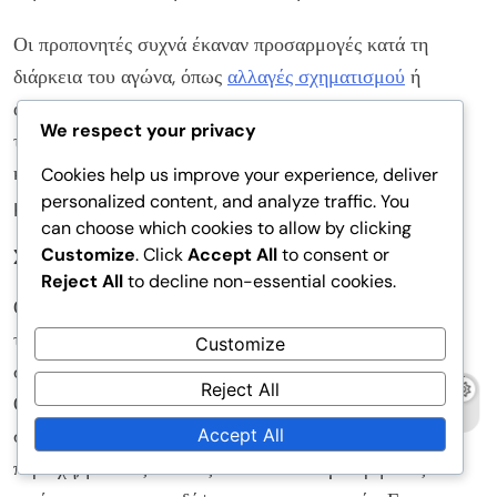
Οι προπονητές συχνά έκαναν προσαρμογές κατά τη
διάρκεια του αγώνα, όπως
αλλαγές σχηματισμού
ή
αντικαταστάσεις παικτών, για να αντεπεξέλθουν στις
We respect your privacy
τακτικές της αντίπαλης ομάδας. Αυτή η ευελιξία ήταν
κρίσιμη σε σφιχτούς αγώνες, όπου ένα μόνο γκολ
Cookies help us improve your experience, deliver
personalized content, and analyze traffic. You
μπορούσε να καθορίσει την έκβαση.
can choose which cookies to allow by clicking
Customize
. Click
Accept All
to consent or
Στρατηγικές στημένων φάσεων
Reject All
to decline non-essential cookies.
Οι στημένες φάσεις έπαιξαν σημαντικό ρόλο στο
τουρνουά, με τις ομάδες να εφαρμόζουν διάφορες
Customize
στρατηγικές για να εκμεταλλευτούν αυτές τις ευκαιρίες.
Reject All
Οι κόρνερ και οι ελεύθερες χτυπήματα συχνά
σχεδιάζονταν για να δημιουργήσουν ανισορροπίες στην
Accept All
περιοχή, με τους παίκτες να κάνουν συγκεκριμένες