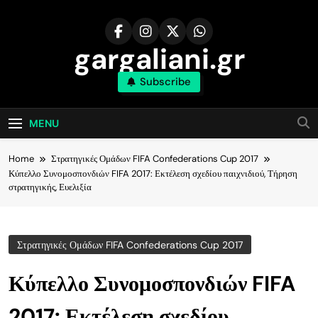
Skip
to
content
gargaliani.gr
Subscribe
MENU
Home
Στρατηγικές Ομάδων FIFA Confederations Cup 2017
Κύπελλο Συνομοσπονδιών FIFA 2017: Εκτέλεση σχεδίου παιχνιδιού, Τήρηση
στρατηγικής, Ευελιξία
Στρατηγικές Ομάδων FIFA Confederations Cup 2017
Κύπελλο Συνομοσπονδιών FIFA
2017: Εκτέλεση σχεδίου